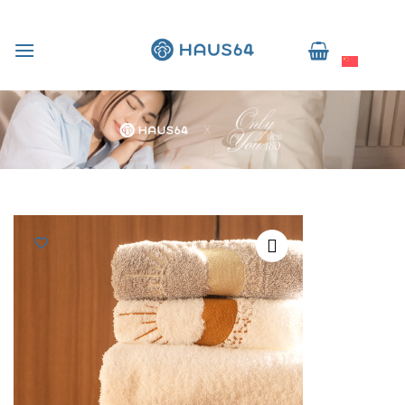
跳
到
简体中文
内
容