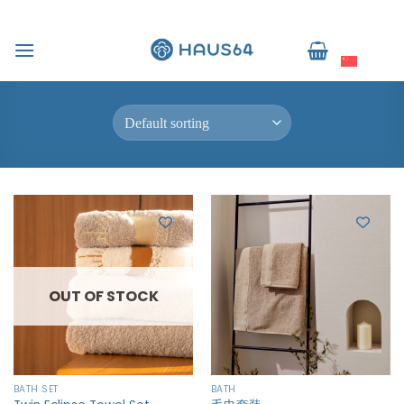
跳
到
Home
/
Bath
/
Bath Set
简体中文
内
FILTER
容
OUT OF STOCK
BATH SET
BATH