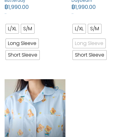
Butterday
Daybeam
฿
1,990.00
฿
1,990.00
…
…
L/XL
S/M
L/XL
S/M
Long Sleeve
Long Sleeve
Short Sleeve
Short Sleeve