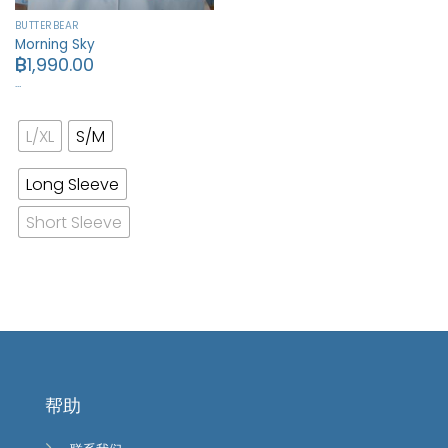
BUTTERBEAR
Morning Sky
฿
1,990.00
…
L/XL
S/M
Long Sleeve
Short Sleeve
帮助