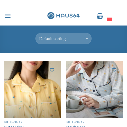
跳
到
Home
/
Butterbear Pajamas
简体中文
内
FILTER
容
BUTTERBEAR
BUTTERBEAR