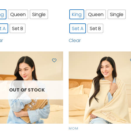
ng
Queen
Single
King
Queen
Single
t A
Set B
Set A
Set B
ar
Clear
OUT OF STOCK
M
MOM