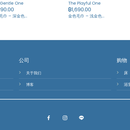
 Gentle One
The Playful One
690.00
฿
1,690.00
毛巾 – 深金色…
金色毛巾 – 浅金色…
公司
购物
关于我们
床
博客
浴