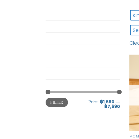
ETC
MOM
Ki
Pajamas
Se
Pajamas
Cle
Shop Single Butterbear
Twin Horizon
Uncategorized
ชุดผ้านวม
฿1,690
Price:
—
FILTER
฿7,690
MO