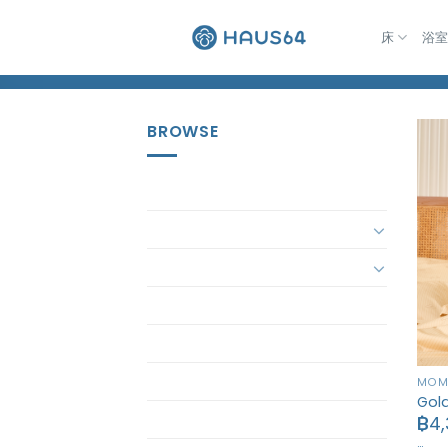
跳
到
床
浴
Home
/
MOM
内
容
BROWSE
Accessory
Bath
Bed
bedding-set
ButterBear
ButterBear Bedding
MO
Gol
Butterbear Pajamas
฿
4,
…