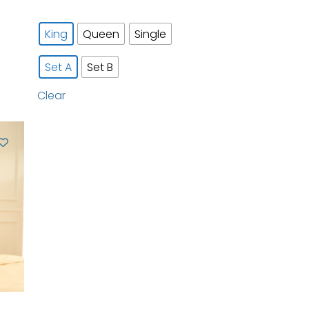
King
Queen
Single
Set A
Set B
Clear