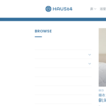
跳
到
床
浴
Home
/
Pajamas
内
容
BROWSE
Accessory
Bath
Bed
bedding-set
ButterBear
ButterBear Bedding
BED
睡衣
Butterbear Pajamas
฿
1,
…