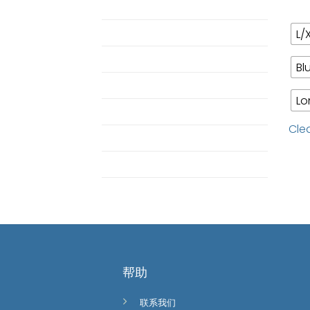
ETC
MOM
L/
Pajamas
Bl
Pajamas
Lo
Shop Single Butterbear
Cle
Twin Horizon
Uncategorized
ชุดผ้านวม
帮助
联系我们