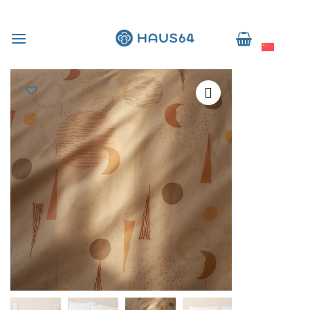
跳
到
简体中文
内
容