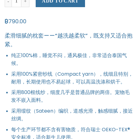
ADD TO CART
฿
790.00
柔滑细腻的枕套——“越洗越柔软”，既支持又适合抱
紧。
纯正100%棉，睡觉不闷，通风极佳，非常适合泰国气
候。
采用100%紧密纱线（Compact yarn），线细且特别，
耐用，长期使用也不易起球，可以高温洗涤和烘干。
采用800根线纱，细度几乎是普通品牌的两倍。宠物毛
发不嵌入面料。
采用缎纹（Sateen）编织，道感光滑，触感细腻，接近
丝绸。
每个生产环节都不含有害物质，符合瑞士 OEKO-TEX®
安全标准，适合新生儿使用。