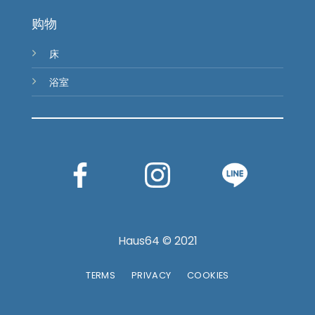
购物
床
浴室
Haus64 © 2021
TERMS
PRIVACY
COOKIES