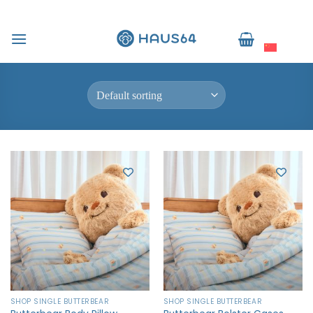
跳
到
Home
/
Products tagged “ปลอกหมอนกันไรฝุ่น”
简体中文
内
FILTER
容
SHOP SINGLE BUTTERBEAR
SHOP SINGLE BUTTERBEAR