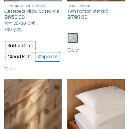
SHOP SINGLE BUTTERBEAR
TWIN HORIZON
Butterbear Pillow Cases 枕套
Twin Horizon 身体枕套
฿
650.00
฿
790.00
…
尺寸 20×30 英寸，
800 纱支…
Butter Cake
Clear
Cloud Puff
Stripe roll
Clear