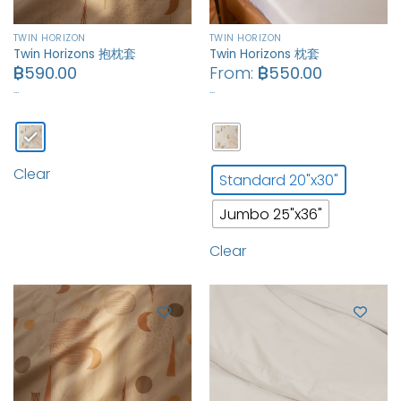
TWIN HORIZON
TWIN HORIZON
Twin Horizons 抱枕套
Twin Horizons 枕套
฿
590.00
From:
฿
550.00
…
…
Clear
Standard 20"x30"
Jumbo 25"x36"
Clear