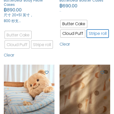
Butterbear Body Pillow
Butterbear Bolster Cases
Cases
฿
690.00
฿
890.00
…
尺寸 20×51 英寸，
800 纱支…
Butter Cake
Cloud Puff
Stripe roll
Butter Cake
Clear
Cloud Puff
Stripe roll
Clear