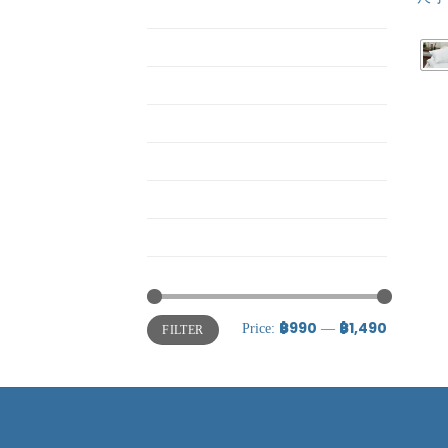
ETC
MOM
Pajamas
Pajamas
Shop Single Butterbear
Twin Horizon
Uncategorized
ชุดผ้านวม
฿990
฿1,490
Price:
—
FILTER