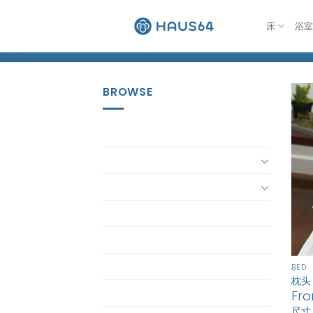
跳
到
床
浴
Home
/
Products tagged “หมอนกอด”
内
容
BROWSE
Accessory
Bath
Bed
bedding-set
ButterBear
ButterBear Bedding
BED
枕头
Butterbear Pajamas
Fr
尺寸 