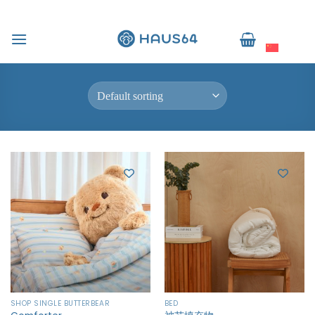
跳
到
Home
/
Products tagged “ผ้านวมคุณภาพ”
简体中文
内
FILTER
容
SHOP SINGLE BUTTERBEAR
BED