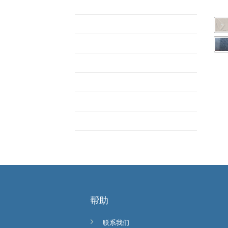
ETC
MOM
Pajamas
Pajamas
Shop Single Butterbear
Twin Horizon
Uncategorized
ชุดผ้านวม
帮助
联系我们