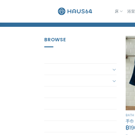
跳
到
床
浴
Home
/
Products tagged “ซื้อผ้าเช็ดมือ”
内
容
BROWSE
Accessory
Bath
Bed
bedding-set
ButterBear
ButterBear Bedding
BATH
手巾
Butterbear Pajamas
฿
19
…