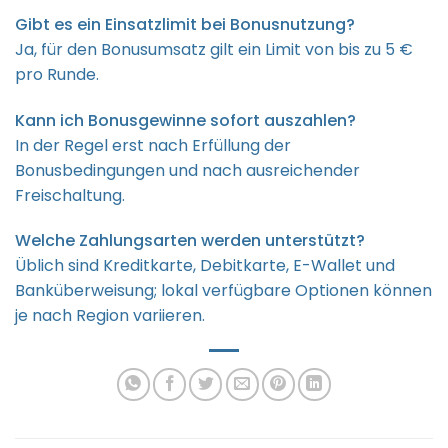
Gibt es ein Einsatzlimit bei Bonusnutzung?
Ja, für den Bonusumsatz gilt ein Limit von bis zu 5 €
pro Runde.
Kann ich Bonusgewinne sofort auszahlen?
In der Regel erst nach Erfüllung der
Bonusbedingungen und nach ausreichender
Freischaltung.
Welche Zahlungsarten werden unterstützt?
Üblich sind Kreditkarte, Debitkarte, E-Wallet und
Banküberweisung; lokal verfügbare Optionen können
je nach Region variieren.