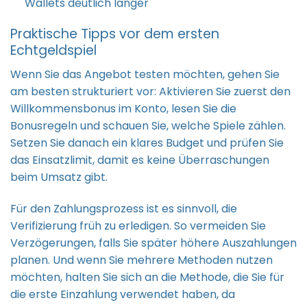
Wallets deutlich länger
Praktische Tipps vor dem ersten
Echtgeldspiel
Wenn Sie das Angebot testen möchten, gehen Sie
am besten strukturiert vor: Aktivieren Sie zuerst den
Willkommensbonus im Konto, lesen Sie die
Bonusregeln und schauen Sie, welche Spiele zählen.
Setzen Sie danach ein klares Budget und prüfen Sie
das Einsatzlimit, damit es keine Überraschungen
beim Umsatz gibt.
Für den Zahlungsprozess ist es sinnvoll, die
Verifizierung früh zu erledigen. So vermeiden Sie
Verzögerungen, falls Sie später höhere Auszahlungen
planen. Und wenn Sie mehrere Methoden nutzen
möchten, halten Sie sich an die Methode, die Sie für
die erste Einzahlung verwendet haben, da