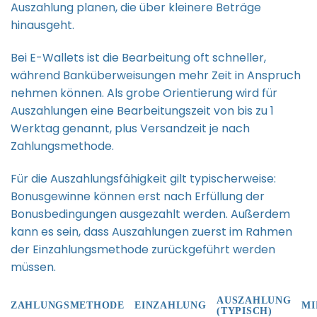
Auszahlung planen, die über kleinere Beträge
hinausgeht.
Bei E-Wallets ist die Bearbeitung oft schneller,
während Banküberweisungen mehr Zeit in Anspruch
nehmen können. Als grobe Orientierung wird für
Auszahlungen eine Bearbeitungszeit von bis zu 1
Werktag genannt, plus Versandzeit je nach
Zahlungsmethode.
Für die Auszahlungsfähigkeit gilt typischerweise:
Bonusgewinne können erst nach Erfüllung der
Bonusbedingungen ausgezahlt werden. Außerdem
kann es sein, dass Auszahlungen zuerst im Rahmen
der Einzahlungsmethode zurückgeführt werden
müssen.
AUSZAHLUNG
ZAHLUNGSMETHODE
EINZAHLUNG
MI
(TYPISCH)