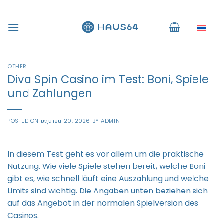
Skip
to
ไทย
content
OTHER
Diva Spin Casino im Test: Boni, Spiele
und Zahlungen
POSTED ON
มิถุนายน 20, 2026
BY
ADMIN
In diesem Test geht es vor allem um die praktische
Nutzung: Wie viele Spiele stehen bereit, welche Boni
gibt es, wie schnell läuft eine Auszahlung und welche
Limits sind wichtig. Die Angaben unten beziehen sich
auf das Angebot in der normalen Spielversion des
Casinos.