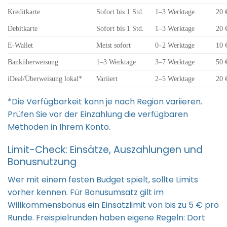
Kreditkarte
Sofort bis 1 Std.
1–3 Werktage
20 
Debitkarte
Sofort bis 1 Std.
1–3 Werktage
20 
E-Wallet
Meist sofort
0–2 Werktage
10 
Banküberweisung
1–3 Werktage
3–7 Werktage
50 
iDeal/Überweisung lokal*
Variiert
2–5 Werktage
20 
*Die Verfügbarkeit kann je nach Region variieren.
Prüfen Sie vor der Einzahlung die verfügbaren
Methoden in Ihrem Konto.
Limit-Check: Einsätze, Auszahlungen und
Bonusnutzung
Wer mit einem festen Budget spielt, sollte Limits
vorher kennen. Für Bonusumsatz gilt im
Willkommensbonus ein Einsatzlimit von bis zu 5 € pro
Runde. Freispielrunden haben eigene Regeln: Dort