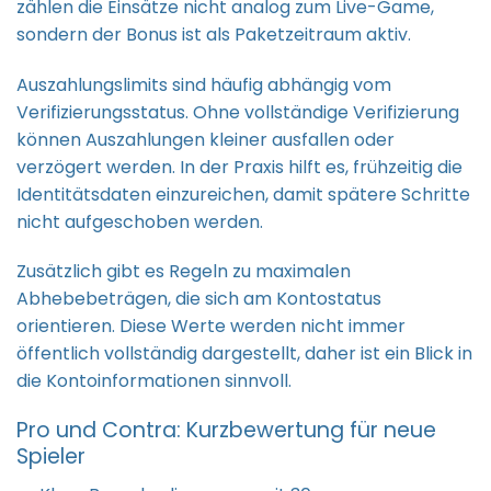
zählen die Einsätze nicht analog zum Live-Game,
sondern der Bonus ist als Paketzeitraum aktiv.
Auszahlungslimits sind häufig abhängig vom
Verifizierungsstatus. Ohne vollständige Verifizierung
können Auszahlungen kleiner ausfallen oder
verzögert werden. In der Praxis hilft es, frühzeitig die
Identitätsdaten einzureichen, damit spätere Schritte
nicht aufgeschoben werden.
Zusätzlich gibt es Regeln zu maximalen
Abhebebeträgen, die sich am Kontostatus
orientieren. Diese Werte werden nicht immer
öffentlich vollständig dargestellt, daher ist ein Blick in
die Kontoinformationen sinnvoll.
Pro und Contra: Kurzbewertung für neue
Spieler