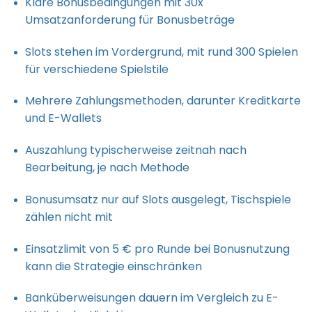
Klare Bonusbedingungen mit 30x
Umsatzanforderung für Bonusbeträge
Slots stehen im Vordergrund, mit rund 300 Spielen
für verschiedene Spielstile
Mehrere Zahlungsmethoden, darunter Kreditkarte
und E-Wallets
Auszahlung typischerweise zeitnah nach
Bearbeitung, je nach Methode
Bonusumsatz nur auf Slots ausgelegt, Tischspiele
zählen nicht mit
Einsatzlimit von 5 € pro Runde bei Bonusnutzung
kann die Strategie einschränken
Banküberweisungen dauern im Vergleich zu E-