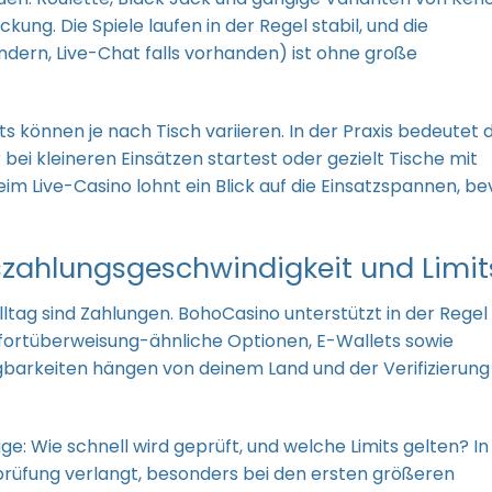
kung. Die Spiele laufen in der Regel stabil, und die
ndern, Live-Chat falls vorhanden) ist ohne große
its können je nach Tisch variieren. In der Praxis bedeutet 
ei kleineren Einsätzen startest oder gezielt Tische mit
m Live-Casino lohnt ein Blick auf die Einsatzspannen, be
zahlungsgeschwindigkeit und Limit
ltag sind Zahlungen. BohoCasino unterstützt in der Regel
fortüberweisung-ähnliche Optionen, E-Wallets sowie
gbarkeiten hängen von deinem Land und der Verifizierung
ge: Wie schnell wird geprüft, und welche Limits gelten? In
tsprüfung verlangt, besonders bei den ersten größeren