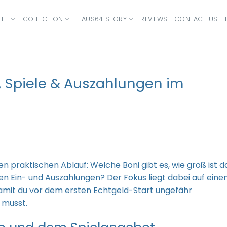
ATH
COLLECTION
HAUS64 STORY
REVIEWS
CONTACT US
, Spiele & Auszahlungen im
n praktischen Ablauf: Welche Boni gibt es, wie groß ist d
fen Ein- und Auszahlungen? Der Fokus liegt dabei auf ein
amit du vor dem ersten Echtgeld-Start ungefähr
 musst.