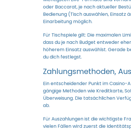
oder Baccarat, je nach aktueller Bestüc
Bedienung (Tisch auswählen, Einsatz ä
Einarbeitung möglich.
Für Tischspiele gilt: Die maximalen Lim
dass du je nach Budget entweder eher b
höherem Einsatz auswählst. Gerade bei
du dich festlegst.
Zahlungsmethoden, Aus
Ein entscheidender Punkt im Casino-Al
gängige Methoden wie Kreditkarte, So
Überweisung. Die tatsächlichen Verfü
ab.
Für Auszahlungen ist die wichtigste Fra
vielen Fällen wird zuerst die Identitä