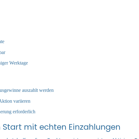
te
bar
niger Werktage
usgewinne auszahlt werden
ktion variieren
erung erforderlich
n Start mit echten Einzahlungen