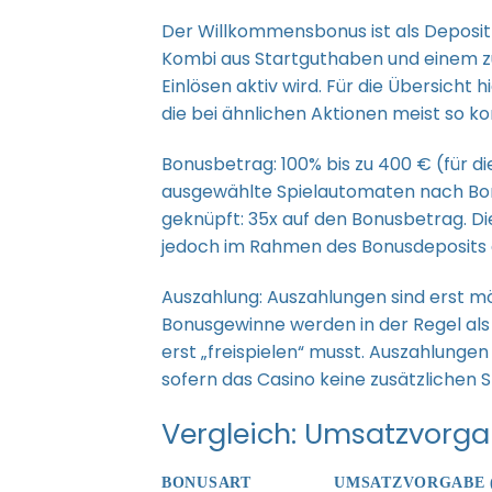
Der Willkommensbonus ist als Deposit
Kombi aus Startguthaben und einem zu
Einlösen aktiv wird. Für die Übersicht
die bei ähnlichen Aktionen meist so k
Bonusbetrag: 100% bis zu 400 € (für die
ausgewählte Spielautomaten nach Bon
geknüpft: 35x auf den Bonusbetrag. Die
jedoch im Rahmen des Bonusdeposits
Auszahlung: Auszahlungen sind erst mö
Bonusgewinne werden in der Regel als
erst „freispielen“ musst. Auszahlunge
sofern das Casino keine zusätzlichen S
Vergleich: Umsatzvorga
BONUSART
UMSATZVORGABE (