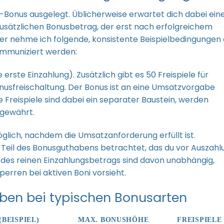
-Bonus ausgelegt. Üblicherweise erwartet dich dabei ein
sätzlichen Bonusbetrag, der erst nach erfolgreichem
 hier nehme ich folgende, konsistente Beispielbedingungen 
ommuniziert werden:
 erste Einzahlung). Zusätzlich gibt es 50 Freispiele für
usfreischaltung. Der Bonus ist an eine Umsatzvorgabe
 Freispiele sind dabei ein separater Baustein, werden
 gewährt.
glich, nachdem die Umsatzanforderung erfüllt ist.
 Teil des Bonusguthabens betrachtet, das du vor Auszahl
n des reinen Einzahlungsbetrags sind davon unabhängig,
perren bei aktiven Boni vorsieht.
ben bei typischen Bonusarten
BEISPIEL)
MAX. BONUSHÖHE
FREISPIELE