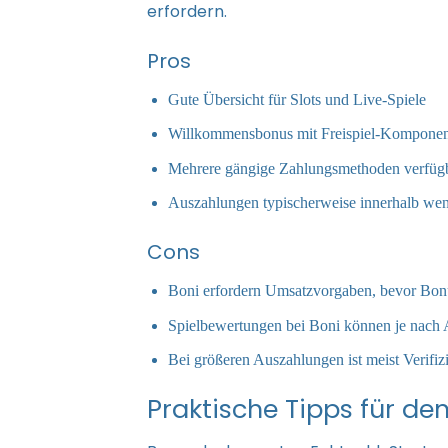
erfordern.
Pros
Gute Übersicht für Slots und Live-Spiele
Willkommensbonus mit Freispiel-Komponen
Mehrere gängige Zahlungsmethoden verfüg
Auszahlungen typischerweise innerhalb we
Cons
Boni erfordern Umsatzvorgaben, bevor Bon
Spielbewertungen bei Boni können je nach A
Bei größeren Auszahlungen ist meist Verifizi
Praktische Tipps für de