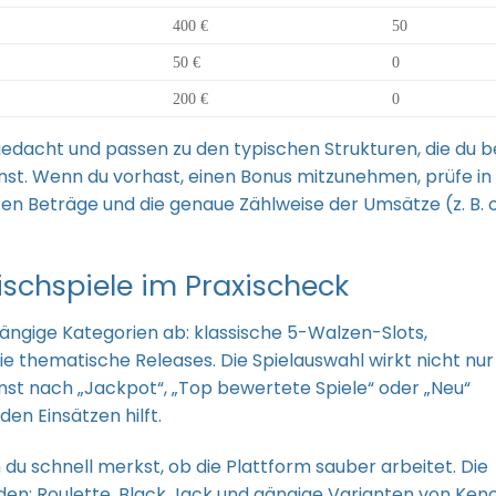
400 €
50
50 €
0
200 €
0
gedacht und passen zu den typischen Strukturen, die du b
nst. Wenn du vorhast, einen Bonus mitzunehmen, prüfe in
en Beträge und die genaue Zählweise der Umsätze (z. B. 
Tischspiele im Praxischeck
gängige Kategorien ab: klassische 5-Walzen-Slots,
 thematische Releases. Die Spielauswahl wirkt nicht nur
nnst nach „Jackpot“, „Top bewertete Spiele“ oder „Neu“
en Einsätzen hilft.
m du schnell merkst, ob die Plattform sauber arbeitet. Die
den: Roulette, Black Jack und gängige Varianten von Ken