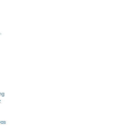
.
ng
z
Das