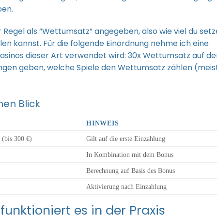
ben.
Regel als “Wettumsatz” angegeben, also wie viel du set
en kannst. Für die folgende Einordnung nehme ich eine
n Casinos dieser Art verwendet wird: 30x Wettumsatz auf d
ungen geben, welche Spiele den Wettumsatz zählen (meis
en Blick
HINWEIS
(bis 300 €)
Gilt auf die erste Einzahlung
In Kombination mit dem Bonus
Berechnung auf Basis des Bonus
Aktivierung nach Einzahlung
funktioniert es in der Praxis