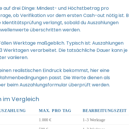
te auf drei Dinge: Mindest- und Höchstbetrag pro
rage, ob Verifikation vor dem ersten Cash-out nötig ist. B
e Identitätsprüfung verlangt, sobald du Auszahlungen
wellenwerte überschritten werden.
n Fällen Werktage maßgeblich. Typisch ist: Auszahlungen
3 Werktagen verarbeitet. Die tatsächliche Dauer kann je
er variieren.
einen realistischen Eindruck bekommst, hier eine
en Rahmenbedingungen passt. Die Werte dienen als
 aber beim Auszahlungsformular überprüft werden.
n im Vergleich
AUSZAHLUNG
MAX. PRO TAG
BEARBEITUNGSZEIT
1.000 €
1–3 Werktage