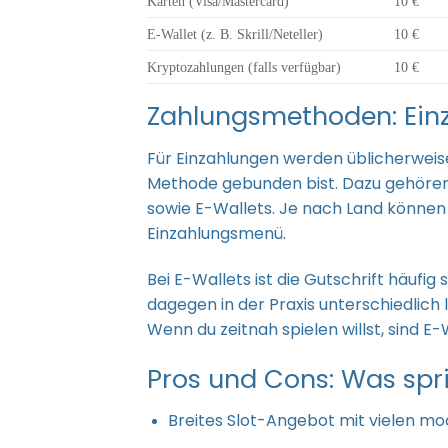
Karten (Visa/Mastercard)
10 €
E-Wallet (z. B. Skrill/Neteller)
10 €
Kryptozahlungen (falls verfügbar)
10 €
Zahlungsmethoden: Ein
Für Einzahlungen werden üblicherweis
Methode gebunden bist. Dazu gehören
sowie E-Wallets. Je nach Land können e
Einzahlungsmenü.
Bei E-Wallets ist die Gutschrift häufi
dagegen in der Praxis unterschiedlich 
Wenn du zeitnah spielen willst, sind E
Pros und Cons: Was spr
Breites Slot-Angebot mit vielen mo