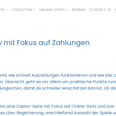
ATH
COLLECTION
HAUS64 STORY
REVIEWS
CONTACT US
w mit Fokus auf Zahlungen
nd, wie schnell Auszahlungen funktionieren und wie klar d
eser Übersicht geht es vor allem um praktische Punkte run
ungsarten, damit du schneller einschätzen kannst, ob da
ino
eine Casino-Seite mit Fokus auf Online-Slots und Live-
eise über Registrierung, anschließend Auswahl der Spiele 