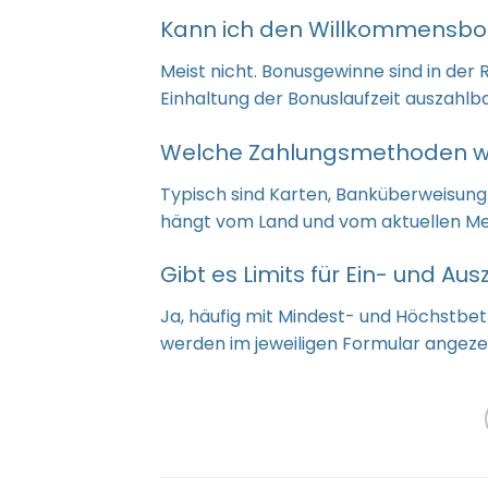
Kann ich den Willkommensbon
Meist nicht. Bonusgewinne sind in der
Einhaltung der Bonuslaufzeit auszahlba
Welche Zahlungsmethoden we
Typisch sind Karten, Banküberweisung
hängt vom Land und vom aktuellen Me
Gibt es Limits für Ein- und Au
Ja, häufig mit Mindest- und Höchstbe
werden im jeweiligen Formular angeze