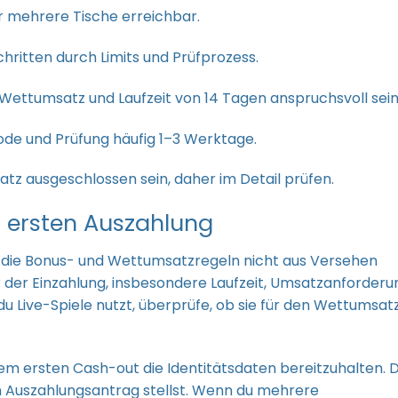
r mehrere Tische erreichbar.
hritten durch Limits und Prüfprozess.
ettumsatz und Laufzeit von 14 Tagen anspruchsvoll sein
de und Prüfung häufig 1–3 Werktage.
tz ausgeschlossen sein, daher im Detail prüfen.
r ersten Auszahlung
du die Bonus- und Wettumsatzregeln nicht aus Versehen
r der Einzahlung, insbesondere Laufzeit, Umsatzanforderu
u Live-Spiele nutzt, überprüfe, ob sie für den Wettumsat
 dem ersten Cash-out die Identitätsdaten bereitzuhalten. 
en Auszahlungsantrag stellst. Wenn du mehrere