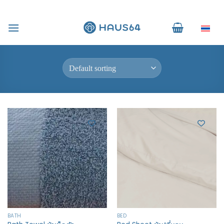
Skip
to
Home
/
Products tagged “single”
ไทย
content
FILTER
BATH
BED