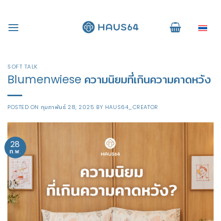
Skip
to
ไทย
content
SOFT TALK
Blumenwiese ความนิยมที่เกินความคาดหวัง
POSTED ON
กุมภาพันธ์ 28, 2025
BY
HAUS64_CREATOR
28
ก.พ.