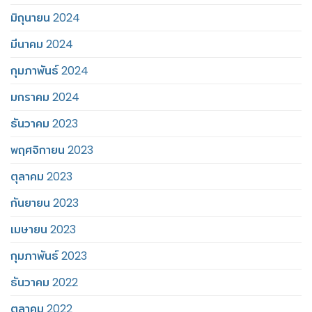
มิถุนายน 2024
มีนาคม 2024
กุมภาพันธ์ 2024
มกราคม 2024
ธันวาคม 2023
พฤศจิกายน 2023
ตุลาคม 2023
กันยายน 2023
เมษายน 2023
กุมภาพันธ์ 2023
ธันวาคม 2022
ตุลาคม 2022