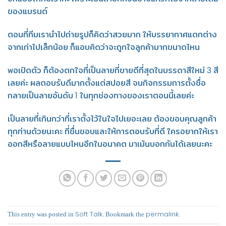
ของแบรนด์
ตอนที่ทีมเรานำไปถ่ายรูปก็คิดว่าสวยมาก ให้บรรยากาศแตกต่าง
จากเก่าไปเล็กน้อย ก็แอบคิดว่าจะถูกใจลูกค้ามากขนาดไหน
พอเปิดตัว ก็ต้องตกใจที่เป็นลายที่ขายดีที่สุดในบรรดาสีใหม่ 3 สี
เลยค่ะ ผลตอบรับดีมากตั้งแต่สปอยสี จนกิจกรรมการตั้งชื่อ
กลายเป็นลายอันดับ 1 ในทุกช่องทางของเราตอนนี้เลยค่ะ
เป็นลายที่เกินกว่าที่เราตั้งไว้ในใจไปเยอะเลย ต้องขอบคุณลูกค้า
ทุกท่านด้วยนะคะ ที่ชื่นชอบและให้การตอบรับที่ดี ใครอยากให้เรา
ออกสีหรือลายแบบไหนอีกในอนาคต มาเม้นบอกกันได้เลยนะคะ
Soft Talk
permalink
This entry was posted in
. Bookmark the
.