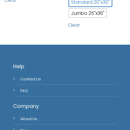
Clear
Standard 20"x30"
Jumbo 25"x36"
Clear
Help
Contact Us
FAQ
Company
About Us