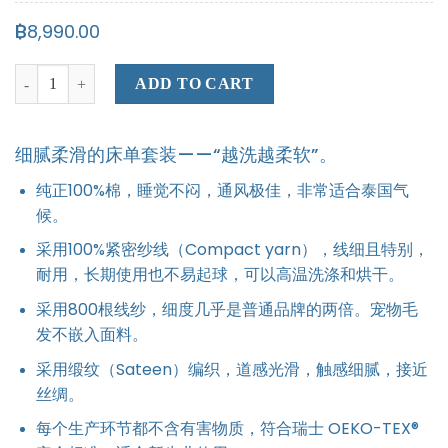
฿
8,990.00
Set C (床单（带松紧）+ 枕套 + 被套 + 被芯) quantity
ADD TO CART
细腻柔滑的床单套装——“越洗越柔软”。
纯正100%棉，睡觉不闷，通风极佳，非常适合泰国气
候。
采用100%紧密纱线（Compact yarn），线细且特别，
耐用，长期使用也不易起球，可以高温洗涤和烘干。
采用800根线纱，细度几乎是普通品牌的两倍。宠物毛
发不嵌入面料。
采用缎纹（Sateen）编织，道感光滑，触感细腻，接近
丝绸。
每个生产环节都不含有害物质，符合瑞士 OEKO-TEX®