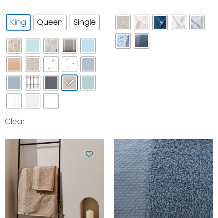
King
Queen
Single
Clear