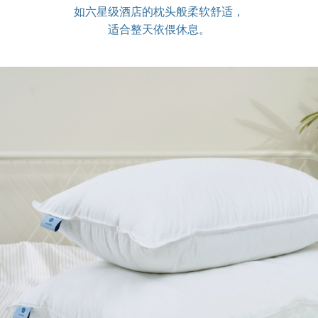
如六星级酒店的枕头般柔软舒适，
适合整天依偎休息。