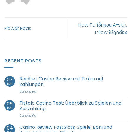
How To ใช้หมอน A-side
Flower Beds
Pillow ให้ถูกต้อง
RECENT POSTS
Rainbet Casino Review mit Fokus auf
07
ก.ค.
Zahlungen
บน
ปิดความเห็น
Rainbet
Casino
Pistolo Casino Test: Überblick zu Spielen und
05
Review
ก.ค.
Auszahlung
mit
บน
ปิดความเห็น
Fokus
Pistolo
auf
Casino
Casino Review FastSlots: Spiele, Boni und
Zahlungen
04
Test:
ก.ค.