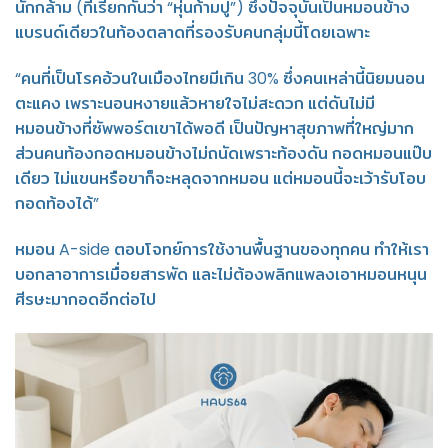
นักกล้าม (ที่เรียกกันว่า “หุ่นก้ามปู”) ซึ่งปัจจุบันเป็นหมอนข้าง
แบรนด์เดียวในท้องตลาดที่รองรับคนกลุ่มนี้โดยเฉพาะ
“คนที่เป็นโรคอ้วนในเมืองไทยมีเกิน 30% ซึ่งคนเหล่านี้นิยมนอน
ตะแคง เพราะนอนหงายแล้วหายใจไม่สะดวก แต่ดันไม่มี
หมอนข้างที่ซัพพอร์ตเขาได้พอดี เป็นปัญหาสุขภาพที่ใหญ่มาก
ส่วนคนท้องกอดหมอนข้างไม่ถนัดเพราะท้องดัน กอดหมอนแป๊บ
เดียว ไม่แขนหรือขาก็จะหลุดจากหมอน แต่หมอนนี้จะเว้ารับโอบ
กอดท้องได้”
หมอน A-side ตอบโจทย์การใช้งานพื้นฐานของทุกคน ทำให้เรา
บอกลาอาการเมื่อยสารพัด และไม่ต้องพลิกแพลงเอาหมอนหนุน
ศีรษะมากอดอีกต่อไป