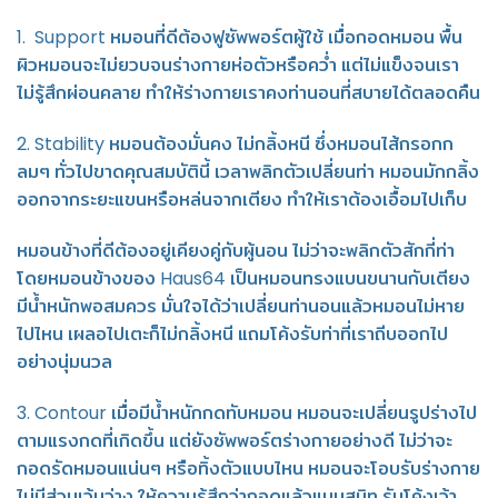
1. Support หมอนที่ดีต้องฟูซัพพอร์ตผู้ใช้ เมื่อกอดหมอน พื้น
ผิวหมอนจะไม่ยวบจนร่างกายห่อตัวหรือคว่ำ แต่ไม่แข็งจนเรา
ไม่รู้สึกผ่อนคลาย ทำให้ร่างกายเราคงท่านอนที่สบายได้ตลอดคืน
2. Stability หมอนต้องมั่นคง ไม่กลิ้งหนี ซึ่งหมอนไส้กรอกก
ลมๆ ทั่วไปขาดคุณสมบัตินี้ เวลาพลิกตัวเปลี่ยนท่า หมอนมักกลิ้ง
ออกจากระยะแขนหรือหล่นจากเตียง ทำให้เราต้องเอื้อมไปเก็บ
หมอนข้างที่ดีต้องอยู่เคียงคู่กับผู้นอน ไม่ว่าจะพลิกตัวสักกี่ท่า
โดยหมอนข้างของ Haus64 เป็นหมอนทรงแบนขนานกับเตียง
มีน้ำหนักพอสมควร มั่นใจได้ว่าเปลี่ยนท่านอนแล้วหมอนไม่หาย
ไปไหน เผลอไปเตะก็ไม่กลิ้งหนี แถมโค้งรับท่าที่เราถีบออกไป
อย่างนุ่มนวล
3. Contour เมื่อมีน้ำหนักกดทับหมอน หมอนจะเปลี่ยนรูปร่างไป
ตามแรงกดที่เกิดขึ้น แต่ยังซัพพอร์ตร่างกายอย่างดี ไม่ว่าจะ
กอดรัดหมอนแน่นๆ หรือทิ้งตัวแบบไหน หมอนจะโอบรับร่างกาย
ไม่มีส่วนเว้นว่าง ให้ความรู้สึกว่ากอดแล้วแนบสนิท รับโค้งเว้า