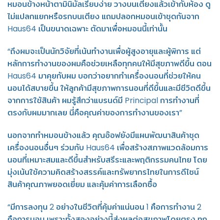
หมอนข้างหน้าตามินิมัลเรียบง่าย วางบนเตียงแล้วเข้ากับห้อง ดู
ไม่แปลกแยกหรือรกบนเตียง แถมปลอกหมอนเข้าชุดกันจาก
Haus64 เป็นขนาดเฉพาะ ตัดมาเพื่อหมอนนี้เท่านั้น
“ถึงผมจะเป็นนักวิจัยที่เน้นทำงานเพื่อผู้สูงอายุและผู้พิการ แต่
หลักการทำงานของผมคือช่วยเหลือทุกคนให้มีสุขภาพดีขึ้น ตอน
Haus64 มาคุยกับผม บอกว่าอยากทำเครื่องนอนที่ช่วยให้คน
นอนได้สบายขึ้น ให้ลูกค้ามีสุขภาพการนอนที่ดีขึ้นและมีชีวิตดีขึ้น
จากการใช้สินค้า ผมรู้สึกว่าแบรนด์มี Principal การทำงานที่
ตรงกับผมมากเลย นี่คือคุณค่าของการทำงานของเรา”
นอกจากทำหมอนข้างแล้ว คุณอ๊อฟยังมีแผนพัฒนาสินค้าชุด
เครื่องนอนอื่นๆ ร่วมกับ Haus64 เพื่อสร้างสภาพแวดล้อมการ
นอนที่เหมาะสมและดีขึ้นสำหรับสรีระและพฤติกรรมคนไทย โดย
มุ่งเน้นใช้ความคิดสร้างสรรค์และทรัพยากรไทยในการดีไซน์
สินค้าคุณภาพยอดเยี่ยม และคุ้มค่าการเลือกซื้อ
“มีการลงทุน 2 อย่างในชีวิตที่คุ้มค่าแน่นอน 1 คือการทำงาน 2
คือการนอน เพราะทั้งสองอย่างนี้ส่งผลต่อสุขภาพโดยตรง ทุก