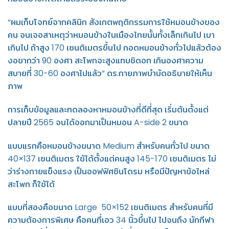
“ผมเก็บโจทย์จากคลินิก สังเกตพฤติกรรมการใช้หมอนข้างของ
คน จนเจอสาเหตุว่าหมอนข้างในเมืองไทยนั้นทั้งเล็กเกินไป เบา
เกินไป ถ้าสูง 170 เซนติเมตรขึ้นไป กอดหมอนข้างทั่วไปแล้วต้อง
งอขากว่า 90 องศา สะโพกจะสูงแทบชิดอก เกินองศาความ
สบายที่ 30-60 องศาไปแล้ว” ดร.กายภาพบำบัดอธิบายให้เห็น
ภาพ
การเก็บข้อมูลและทดลองหาหมอนข้างที่ดีที่สุด เริ่มต้นตั้งแต่
ปลายปี 2565 จนได้ออกมาเป็นหมอน A-side 2 ขนาด
แบบแรกคือหมอนข้างขนาด Medium สำหรับคนทั่วไป ขนาด
40×137 เซนติเมตร ใช้ได้ตั้งแต่คนสูง 145-170 เซนติเมตร ไม่
ว่าร่างกายแข็งแรง เป็นออฟฟิศซินโดรม หรือมีปัญหาข้อไหล่
สะโพก ก็ใช้ได้
แบบที่สองคือขนาด Large 50×152 เซนติเมตร สำหรับคนที่มี
ความต้องการพิเศษ คือคนที่เอว 34 นิ้วขึ้นไป ไปจนถึง นักกีฬา