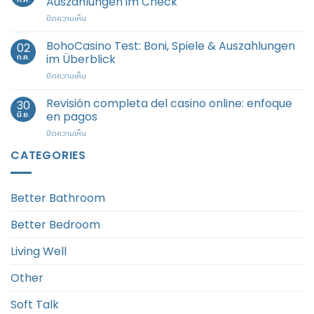
Auszahlungen im Check
Überblick
บน
ปิดความเห็น
zu
Casino
Spielen
Review
BohoCasino Test: Boni, Spiele & Auszahlungen
und
02
FastSlots:
Auszahlung
ก.ค.
im Überblick
Spiele,
บน
ปิดความเห็น
Boni
BohoCasino
und
Test:
Revisión completa del casino online: enfoque
Auszahlungen
30
Boni,
im
มิ.ย.
en pagos
Spiele
Check
บน
ปิดความเห็น
&
Revisión
Auszahlungen
CATEGORIES
completa
im
del
Überblick
casino
online:
Better Bathroom
enfoque
en
Better Bedroom
pagos
Living Well
Other
Soft Talk