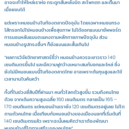
อาจจะทำให้ไหล่เราห่อ กระดูกสันหลังบิด สะโพกตก และตื่นมา
เมื่อยขบได้
แต่เพราะหมอนข้างในท้องตลาดปัจจุบัน โดยเฉพาะหมอนทรง
ไส้กรอกไม่ใช่หมอนข้างเพื่อสุขภาพ ไม่ได้ออกแบบมาซัพพอร์ต
การนอนหลับแบบตะแคงตามหลักกายภาพปัจจุบัน ส่วน
หมอนข้างรูปทรงอื่นๆ ก็ยังแบนและสั้นเกินไป
“ผลการวิจัยวิทยาศาสตร์ชี้ว่า หมอนข้างควรจะยาวราว 140
เซนติเมตรขึ้นไป และมีความฟูกว้างเหมาะสมกับอกและไหล่ ซึ่ง
ยังไม่มีหมอนแบบนี้ในท้องตลาดไทย อาจเพราะต้นทุนสูงและใช้
เวลานานในค้นคว้า
ทั้งที่ในช่วงยี่สิบปีที่ผ่านมา คนทั่วโลกตัวสูงขึ้น รวมถึงคนไทย
ด้วย จากเดิมความสูงเฉลี่ย 160 เซนติเมตร กลายเป็น 165 –
170 เซนติเมตร แต่หมอนบ้านเรายัง 120 เซนติเมตรอยู่เลย ไม่โต
ตามตัวคนไทย เมื่อเทียบกับหมอนข้างของเมืองนอกที่เริ่มต้นที่
140 เซนติเมตรแล้ว เพราะฉะนั้นผมคิดว่าเราต้องพัฒนา
หมอนข้างที่โตตามสรีระของคนไทย”